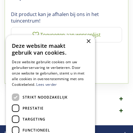
Dit product kan je afhalen bij ons in het
tuincentrum!
×
Deze website maakt
✅
A-kwaliteit planten
gebruik van cookies.
✅
A-kwaliteit service
Deze website gebruikt cookies om uw
✅
77 jaar familie bedrijf
gebruikerservaring te verbeteren. Door
onze website te gebruiken, stemt u in met
✅
Groen, dat is wat we doen
alle cookies in overeenstemming met ons
Cookiebeleid.
Lees verder
STRIKT NOODZAKELIJK
Omschrijving
PRESTATIE
Specificaties
TARGETING
FUNCTIONEEL