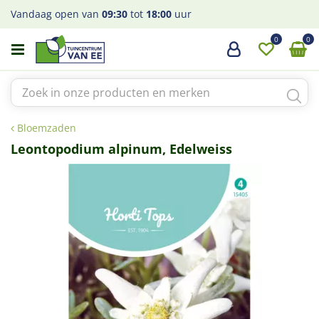
G
Vandaag open van
09:30
tot
18:00
uur
a
n
a
a
r
c
o
Bloemzaden
n
t
Leontopodium alpinum, Edelweiss
e
n
t