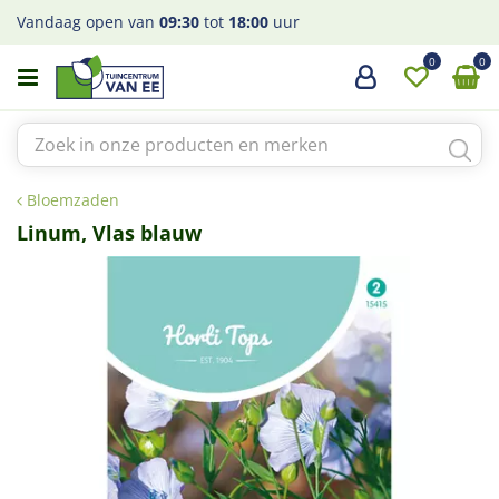
G
Vandaag open van
09:30
tot
18:00
uur
a
n
a
a
r
c
o
Bloemzaden
n
t
Linum, Vlas blauw
e
n
t