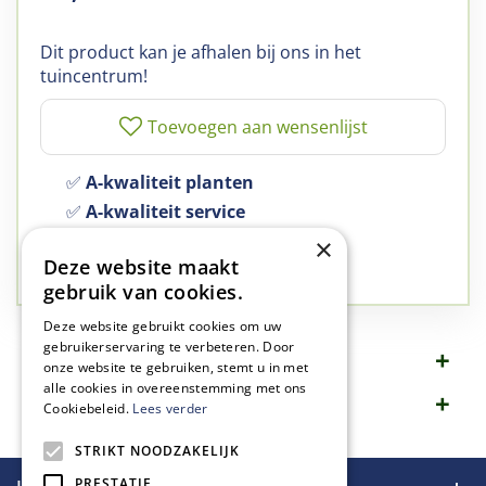
Dit product kan je afhalen bij ons in het
tuincentrum!
✅
A-kwaliteit planten
✅
A-kwaliteit service
✅
77 jaar familie bedrijf
×
Deze website maakt
✅
Groen, dat is wat we doen
gebruik van cookies.
Deze website gebruikt cookies om uw
gebruikerservaring te verbeteren. Door
Omschrijving
onze website te gebruiken, stemt u in met
alle cookies in overeenstemming met ons
Specificaties
Cookiebeleid.
Lees verder
STRIKT NOODZAKELIJK
PRESTATIE