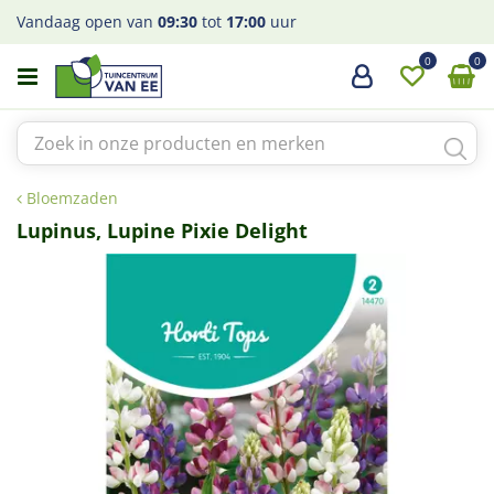
G
Vandaag open van
09:30
tot
17:00
uur
a
n
a
a
r
c
o
Bloemzaden
n
t
Lupinus, Lupine Pixie Delight
e
n
t