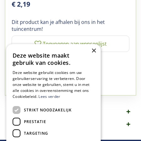
€
2
,
19
Dit product kan je afhalen bij ons in het
tuincentrum!
×
Deze website maakt
✅
A-kwaliteit planten
gebruik van cookies.
✅
A-kwaliteit service
Deze website gebruikt cookies om uw
✅
77 jaar familie bedrijf
gebruikerservaring te verbeteren. Door
onze website te gebruiken, stemt u in met
✅
Groen, dat is wat we doen
alle cookies in overeenstemming met ons
Cookiebeleid.
Lees verder
STRIKT NOODZAKELIJK
Omschrijving
PRESTATIE
Specificaties
TARGETING