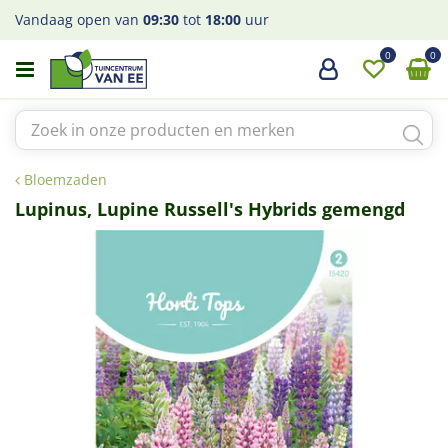
G
Vandaag open van
09:30
tot
18:00
uur
a
n
a
a
r
c
o
Bloemzaden
n
t
Lupinus, Lupine Russell's Hybrids gemengd
e
n
t