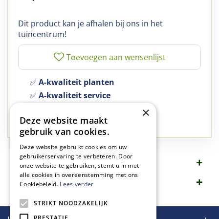
Dit product kan je afhalen bij ons in het
tuincentrum!
✅
A-kwaliteit planten
✅
A-kwaliteit service
✅
77 jaar familie bedrijf
×
Deze website maakt
✅
Groen, dat is wat we doen
gebruik van cookies.
Deze website gebruikt cookies om uw
gebruikerservaring te verbeteren. Door
Omschrijving
onze website te gebruiken, stemt u in met
alle cookies in overeenstemming met ons
Specificaties
Cookiebeleid.
Lees verder
STRIKT NOODZAKELIJK
PRESTATIE