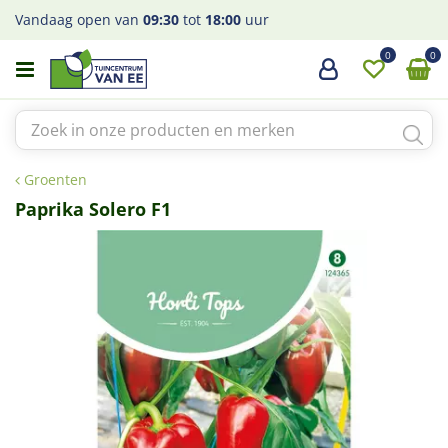
G
Vandaag open van
09:30
tot
18:00
uur
a
n
a
a
r
c
o
Groenten
n
t
Paprika Solero F1
e
n
t