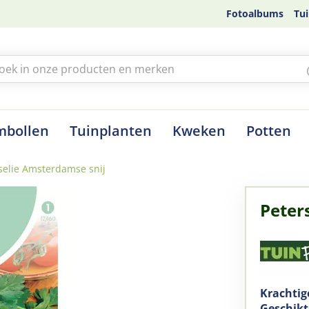
Fotoalbums
Tui
mbollen
Tuinplanten
Kweken
Potten
selie Amsterdamse snij
Peter
Krachtig
Geschikt