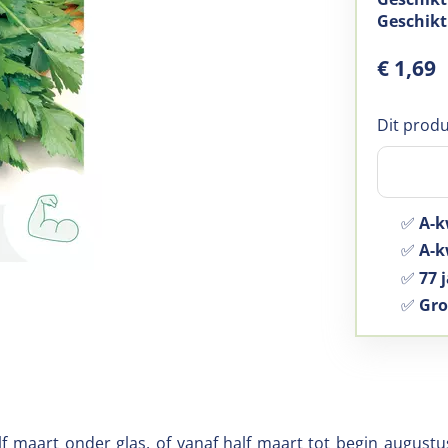
Geschikt
€
1
,
69
Dit produ
✅
A-k
✅
A-kw
✅
77 j
✅
Gro
lf maart onder glas, of vanaf half maart tot begin augustu