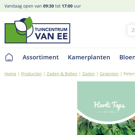
Ga
Vandaag open van
09:30
tot
17:00
uur
naar
content
Assortiment
Kamerplanten
Bloe
Home
Producten
Zaden & Bollen
Zaden
Groenten
Peter