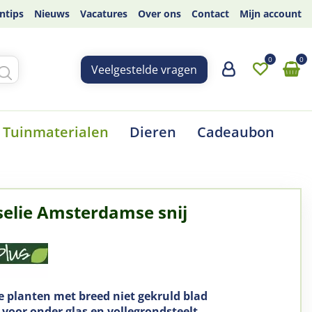
ntips
Nieuws
Vacatures
Over ons
Contact
Mijn account
Veelgestelde vragen
Tuinmaterialen
Dieren
Cadeaubon
selie Amsterdamse snij
e planten met breed niet gekruld blad
 voor onder glas en vollegrondsteelt