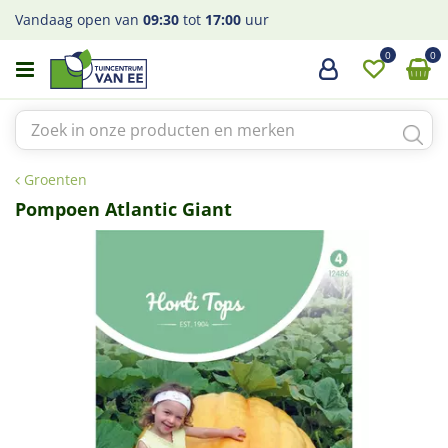
G
Vandaag open van
09:30
tot
17:00
uur
a
n
a
a
r
c
o
Groenten
n
t
Pompoen Atlantic Giant
e
n
t