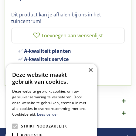
Dit product kan je afhalen bij ons in het
tuincentrum!
✅
A-kwaliteit planten
✅
A-kwaliteit service
✅
77 jaar familie bedrijf
×
Deze website maakt
✅
Groen, dat is wat we doen
gebruik van cookies.
Deze website gebruikt cookies om uw
gebruikerservaring te verbeteren. Door
Omschrijving
onze website te gebruiken, stemt u in met
alle cookies in overeenstemming met ons
Specificaties
Cookiebeleid.
Lees verder
STRIKT NOODZAKELIJK
PRESTATIE