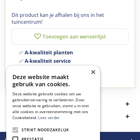
Dit product kan je afhalen bij ons in het
tuincentrum!
✅
A-kwaliteit planten
✅
A-kwaliteit service
✅
77 jaar familie bedrijf
×
Deze website maakt
✅
Groen, dat is wat we doen
gebruik van cookies.
Deze website gebruikt cookies om uw
gebruikerservaring te verbeteren. Door
Omschrijving
onze website te gebruiken, stemt u in met
alle cookies in overeenstemming met ons
Specificaties
Cookiebeleid.
Lees verder
STRIKT NOODZAKELIJK
PRESTATIE