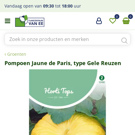
G
Vandaag open van
09:30
tot
18:00
uur
a
n
a
a
r
c
o
Groenten
n
t
Pompoen Jaune de Paris, type Gele Reuzen
e
n
t