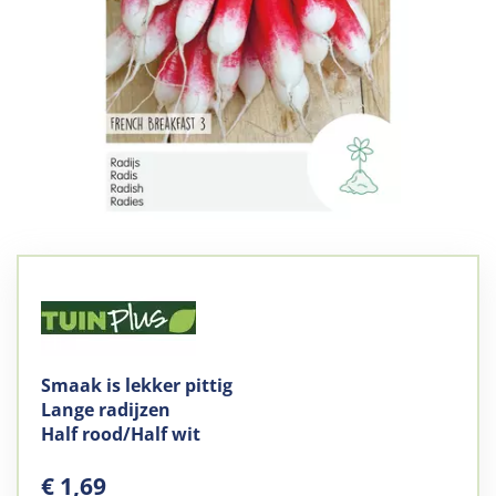
Smaak is lekker pittig
Lange radijzen
Half rood/Half wit
€
1
,
69