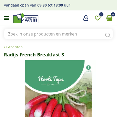
G
Vandaag open van
09:30
tot
18:00
uur
a
n
a
a
r
c
o
Groenten
n
t
Radijs French Breakfast 3
e
n
t