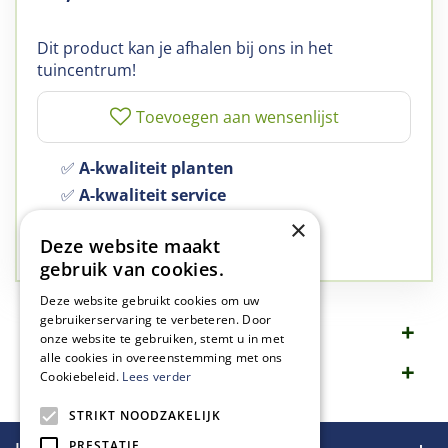
Dit product kan je afhalen bij ons in het
tuincentrum!
✅
A-kwaliteit planten
✅
A-kwaliteit service
✅
77 jaar familie bedrijf
×
Deze website maakt
✅
Groen, dat is wat we doen
gebruik van cookies.
Deze website gebruikt cookies om uw
gebruikerservaring te verbeteren. Door
Omschrijving
onze website te gebruiken, stemt u in met
alle cookies in overeenstemming met ons
Specificaties
Cookiebeleid.
Lees verder
STRIKT NOODZAKELIJK
PRESTATIE