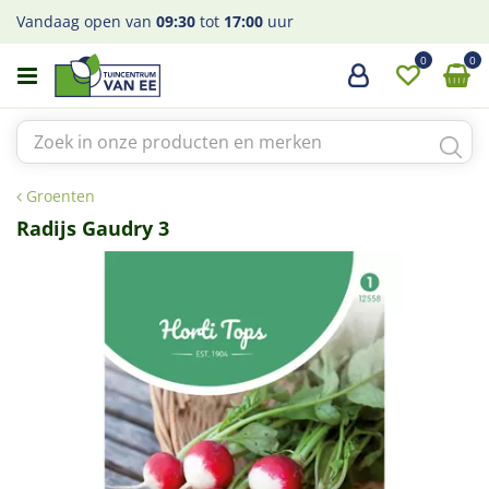
G
Vandaag open van
09:30
tot
17:00
uur
a
n
a
a
r
c
o
Groenten
n
t
Radijs Gaudry 3
e
n
t