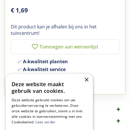
€
1
,
69
Dit product kan je afhalen bij ons in het
tuincentrum!
✅
A-kwaliteit planten
✅
A-kwaliteit service
✅
77 jaar familie bedrijf
×
Deze website maakt
✅
Groen, dat is wat we doen
gebruik van cookies.
Deze website gebruikt cookies om uw
gebruikerservaring te verbeteren. Door
Omschrijving
onze website te gebruiken, stemt u in met
alle cookies in overeenstemming met ons
Specificaties
Cookiebeleid.
Lees verder