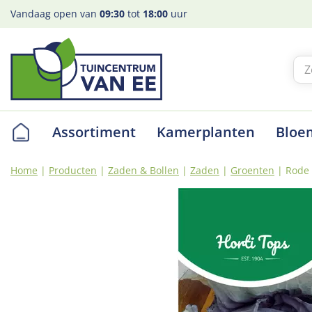
Ga
Vandaag open van
09:30
tot
18:00
uur
naar
content
Assortiment
Kamerplanten
Bloe
Home
Producten
Zaden & Bollen
Zaden
Groenten
Rode 