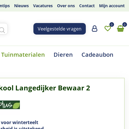
ntips
Nieuws
Vacatures
Over ons
Contact
Mijn account
Veelgestelde vragen
Tuinmaterialen
Dieren
Cadeaubon
kool Langedijker Bewaar 2
 voor winterteelt
heid is uitstekend