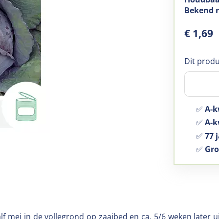
Bekend 
€
1
,
69
Dit produ
✅
A-k
✅
A-kw
✅
77 j
✅
Gro
alf mei in de vollegrond op zaaibed en ca. 5/6 weken later