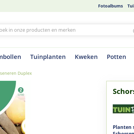
Fotoalbums
Tui
mbollen
Tuinplanten
Kweken
Potten
seneren Duplex
Schor
Planten 
Schorsen