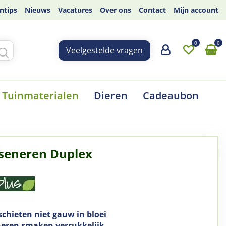
ntips
Nieuws
Vacatures
Over ons
Contact
Mijn account
Veelgestelde vragen
Tuinmaterialen
Dieren
Cadeaubon
seneren Duplex
schieten niet gauw in bloei
eren smaken verrukkelijk