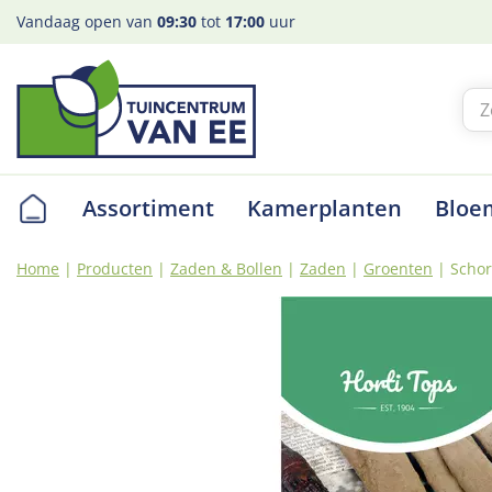
Ga
Vandaag open van
09:30
tot
17:00
uur
naar
content
Assortiment
Kamerplanten
Bloe
Home
Producten
Zaden & Bollen
Zaden
Groenten
Schor