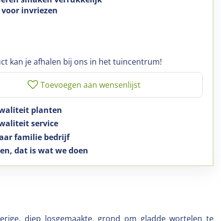
 voor invriezen
ct kan je afhalen bij ons in het tuincentrum!
waliteit planten
aliteit service
aar familie bedrijf
en, dat is wat we doen
derige, diep losgemaakte, grond om gladde wortelen te