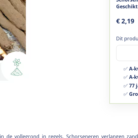
Geschikt
€
2
,
19
Dit produ
✅
A-k
✅
A-kw
✅
77 j
✅
Gro
in de vollegrond in regels. Schorseneren verlangen zan