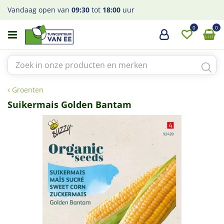
G
Vandaag open van
09:30
tot
18:00
uur
a
n
a
a
r
c
o
Groenten
n
t
Suikermais Golden Bantam
e
n
t