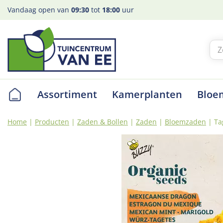
Ga
Vandaag open van
09:30
tot
18:00
uur
naar
content
Assortiment
Kamerplanten
Bloe
Home
Producten
Zaden & Bollen
Zaden
Bloemzaden
Ta