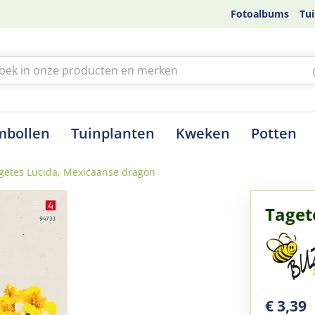
Fotoalbums
Tui
mbollen
Tuinplanten
Kweken
Potten
getes Lucida, Mexicaanse dragon
Taget
€
3
,
39