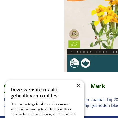
×
Omschrijving
Specificaties
Merk
Deze website maakt
gebruik van cookies.
Mexicaanse dragon Zaai half maart in een zaaibak bij 2
Deze website gebruikt cookies om uw
afstand van 25x25 cm. De gedroogde en fijngesneden blade
gebruikerservaring te verbeteren. Door
onze website te gebruiken, stemt u in met