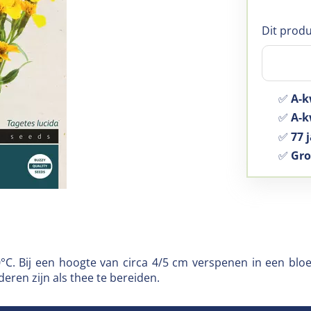
Dit produ
✅
A-k
✅
A-kw
✅
77 j
✅
Gro
0°C. Bij een hoogte van circa 4/5 cm verspenen in een bl
ren zijn als thee te bereiden.