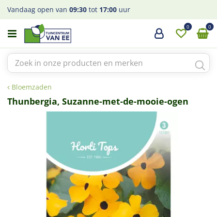
G
Vandaag open van
09:30
tot
17:00
uur
a
n
a
a
r
c
o
Bloemzaden
n
t
Thunbergia, Suzanne-met-de-mooie-ogen
e
n
t