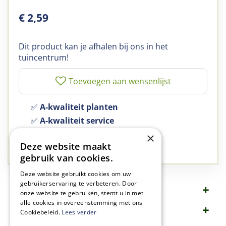
€
2
,
59
Dit product kan je afhalen bij ons in het
tuincentrum!
✅
A-kwaliteit planten
✅
A-kwaliteit service
✅
77 jaar familie bedrijf
×
Deze website maakt
✅
Groen, dat is wat we doen
gebruik van cookies.
Deze website gebruikt cookies om uw
gebruikerservaring te verbeteren. Door
Omschrijving
onze website te gebruiken, stemt u in met
alle cookies in overeenstemming met ons
Specificaties
Cookiebeleid.
Lees verder