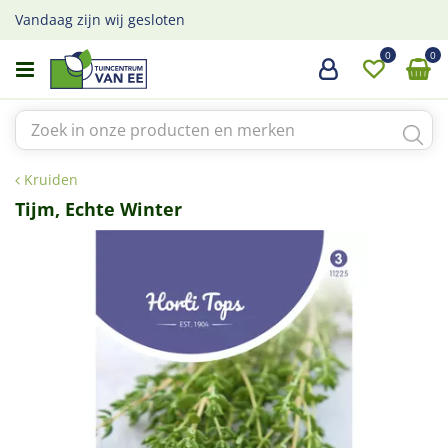
G
Vandaag zijn wij gesloten
a
n
a
a
r
c
o
Kruiden
n
t
Tijm, Echte Winter
e
n
t