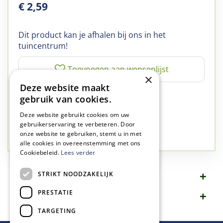
€
2
,
59
Dit product kan je afhalen bij ons in het
tuincentrum!
×
Deze website maakt
✅
A-kwaliteit planten
gebruik van cookies.
✅
A-kwaliteit service
Deze website gebruikt cookies om uw
✅
77 jaar familie bedrijf
gebruikerservaring te verbeteren. Door
onze website te gebruiken, stemt u in met
✅
Groen, dat is wat we doen
alle cookies in overeenstemming met ons
Cookiebeleid.
Lees verder
STRIKT NOODZAKELIJK
Omschrijving
PRESTATIE
Specificaties
TARGETING