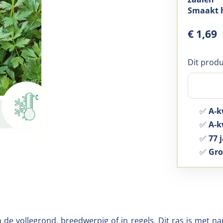
Smaakt he
€
1
,
69
Dit produ
✅
A-k
✅
A-kw
✅
77 j
✅
Gro
n de vollegrond, breedwerpig of in regels. Dit ras is met