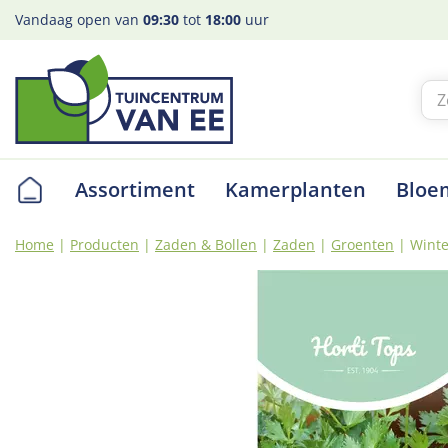
Ga
Vandaag open van
09:30
tot
18:00
uur
naar
content
Assortiment
Kamerplanten
Bloe
Home
Producten
Zaden & Bollen
Zaden
Groenten
Winte