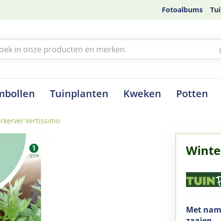
Fotoalbums
Tui
mbollen
Tuinplanten
Kweken
Potten
rkervel Vertissimo
Winte
Met name
zaaien