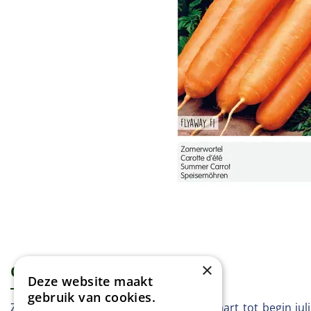
×
Omschrijving
Specificaties
Deze website maakt
gebruik van cookies.
Zomerwortel - Flyaway F1 Vanaf half maart tot begin jul