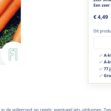
Een zeer
€
4
,
49
Dit produ
✅
A-k
✅
A-kw
✅
77 j
✅
Gro
i in de vollegrond op regels; eventueel iets uitdunnen. 