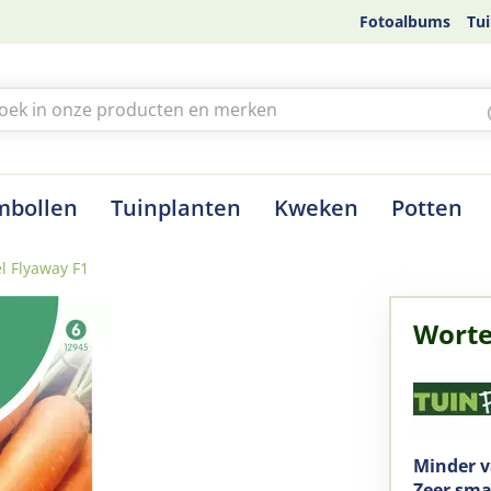
Fotoalbums
Tui
mbollen
Tuinplanten
Kweken
Potten
l Flyaway F1
Worte
Minder v
Zeer sm