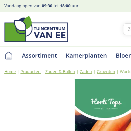
Ga
Vandaag open van
09:30
tot
18:00
uur
naar
content
Assortiment
Kamerplanten
Bloe
Home
Producten
Zaden & Bollen
Zaden
Groenten
Worte