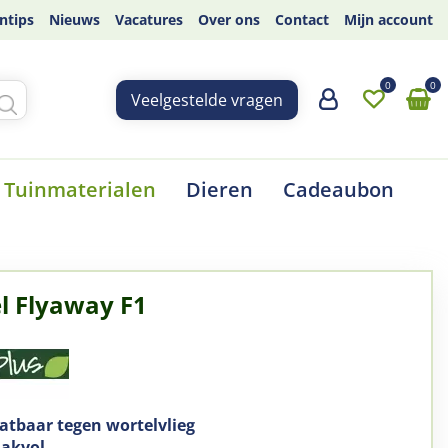
ntips
Nieuws
Vacatures
Over ons
Contact
Mijn account
Veelgestelde vragen
Tuinmaterialen
Dieren
Cadeaubon
l Flyaway F1
atbaar tegen wortelvlieg
aakvol