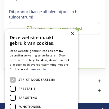
Dit product kan je afhalen bij ons in het
tuincentrum!
×
Deze website maakt
✅
A-kwaliteit planten
gebruik van cookies.
✅
A-kwaliteit service
Deze website gebruikt cookies om uw
✅
77 jaar familie bedrijf
gebruikerservaring te verbeteren. Door
onze website te gebruiken, stemt u in met
✅
Groen, dat is wat we doen
alle cookies in overeenstemming met ons
Cookiebeleid.
Lees verder
STRIKT NOODZAKELIJK
Omschrijving
PRESTATIE
Specificaties
TARGETING
FUNCTIONEEL