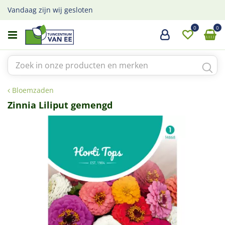
G
Vandaag zijn wij gesloten
a
n
a
a
r
c
o
Bloemzaden
n
t
Zinnia Liliput gemengd
e
n
t