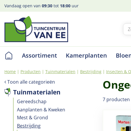
Ga
Vandaag open van
09:30
tot
18:00
uur
naar
content
Assortiment
Kamerplanten
Bloe
Home
Producten
Tuinmaterialen
Bestrijding
Insecten & 
Onge
Toon alle categorieën
Tuinmaterialen
7 producten
Gereedschap
Aanplanten & Kweken
Mest & Grond
Bestrijding