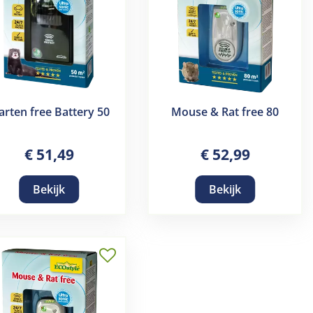
rten free Battery 50
Mouse & Rat free 80
€
51
,
49
€
52
,
99
Bekijk
Bekijk