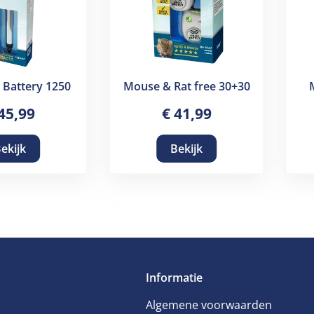
 Battery 1250
Mouse & Rat free 30+30
45
,
99
€
41
,
99
ekijk
Bekijk
Informatie
Algemene voorwaarden