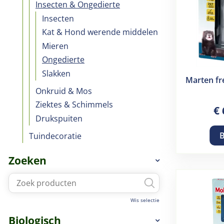
Insecten & Ongedierte
Insecten
Kat & Hond werende middelen
Mieren
Ongedierte
Slakken
Marten fr
Onkruid & Mos
Ziektes & Schimmels
€
Drukspuiten
B
Tuindecoratie
Zoeken
Wis selectie
Biologisch