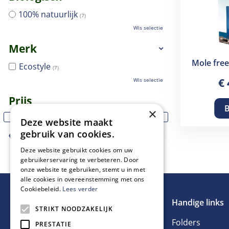
100% natuurlijk
(7)
Wis selectie
Merk
Mole free
Ecostyle
(7)
€
Wis selectie
Prijs
B
×
Deze website maakt
gebruik van cookies.
€
-
Deze website gebruikt cookies om uw
Wis selectie
gebruikerservaring te verbeteren. Door
onze website te gebruiken, stemt u in met
alle cookies in overeenstemming met ons
Cookiebeleid.
Lees verder
Handige links
STRIKT NOODZAKELIJK
Folders
PRESTATIE