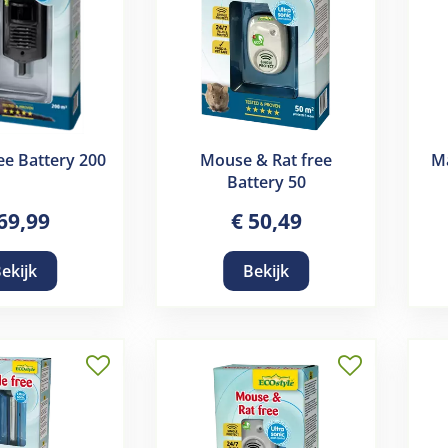
ee Battery 200
Mouse & Rat free
Ma
Battery 50
69
,
99
€
50
,
49
ekijk
Bekijk