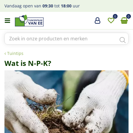
G
Vandaag open van
09:30
tot
18:00
uur
a
n
a
a
r
c
o
Tuintips
n
Wat is N-P-K?
t
e
n
t